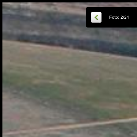
Foto:
2
/
24