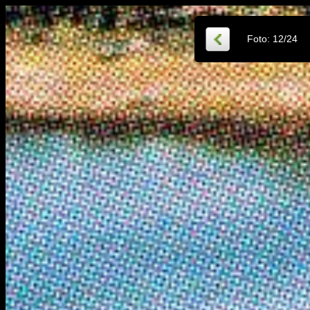
Foto:
12
/
24